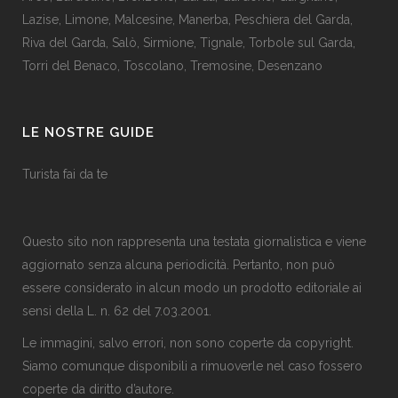
Lazise
,
Limone
,
Malcesine
,
Manerba
,
Peschiera del Garda
,
Riva del Garda
,
Salò
,
Sirmione
,
Tignale
,
Torbole sul Garda
,
Torri del Benaco
,
Toscolano
,
Tremosine
,
Desenzano
LE NOSTRE GUIDE
Turista fai da te
Questo sito non rappresenta una testata giornalistica e viene
aggiornato senza alcuna periodicità. Pertanto, non può
essere considerato in alcun modo un prodotto editoriale ai
sensi della L. n. 62 del 7.03.2001.
Le immagini, salvo errori, non sono coperte da copyright.
Siamo comunque disponibili a rimuoverle nel caso fossero
coperte da diritto d’autore.