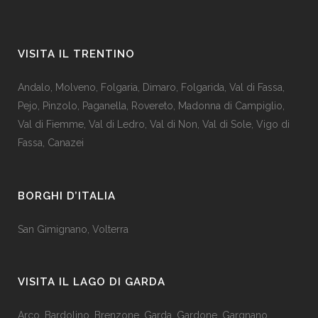
VISITA IL TRENTINO
Andalo
,
Molveno
,
Folgaria
,
Dimaro
,
Folgarida
,
Val di Fassa
,
Pejo
,
Pinzolo
,
Paganella
,
Rovereto
,
Madonna di Campiglio
,
Val di Fiemme
,
Val di Ledro
,
Val di Non
,
Val di Sole
,
Vigo di
Fassa
,
Canazei
BORGHI D’ITALIA
San Gimignano
,
Volterra
VISITA IL LAGO DI GARDA
Arco
,
Bardolino
,
Brenzone
,
Garda,
Gardone
,
Gargnano
,