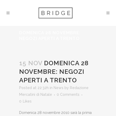
DOMENICA 28 NOVEMBRE:
NEGOZI APERTI A TRENTO
15 NOV
DOMENICA 28
NOVEMBRE: NEGOZI
APERTI A TRENTO
Posted at 22:32h
in
News
by
Redazione
Mercatini di Natale
0 Comments
0
Likes
Domenica 28 novembre 2010 sarà la prima