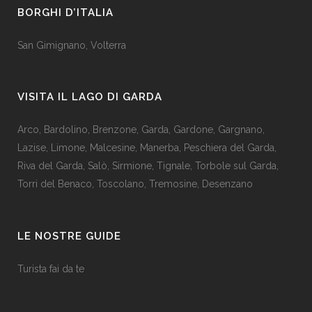
BORGHI D’ITALIA
San Gimignano
,
Volterra
VISITA IL LAGO DI GARDA
Arco
,
Bardolino
,
Brenzone
,
Garda,
Gardone
,
Gargnano
,
Lazise
,
Limone
,
Malcesine
,
Manerba
,
Peschiera del Garda
,
Riva del Garda
,
Salò
,
Sirmione
,
Tignale
,
Torbole sul Garda
,
Torri del Benaco
,
Toscolano
,
Tremosine
,
Desenzano
LE NOSTRE GUIDE
Turista fai da te