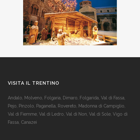
VISITA IL TRENTINO
Andalo
,
Molveno
,
Folgaria
,
Dimaro
,
Folgarida
,
Val di Fassa
,
Pejo
,
Pinzolo
,
Paganella
,
Rovereto
,
Madonna di Campiglio
,
Val di Fiemme
,
Val di Ledro
,
Val di Non
,
Val di Sole
,
Vigo di
Fassa
,
Canazei