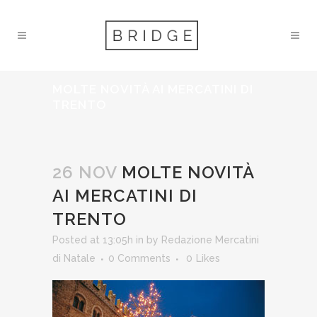
MOLTE NOVITÀ AI MERCATINI DI
TRENTO
26 NOV
MOLTE NOVITÀ
AI MERCATINI DI
TRENTO
Posted at 13:05h
in
by
Redazione Mercatini
di Natale
0 Comments
0
Likes