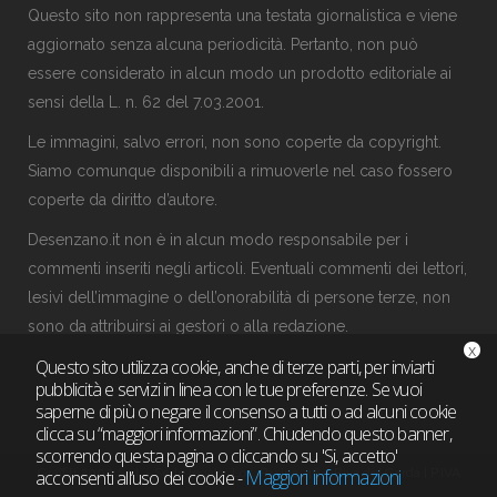
Questo sito non rappresenta una testata giornalistica e viene
aggiornato senza alcuna periodicità. Pertanto, non può
essere considerato in alcun modo un prodotto editoriale ai
sensi della L. n. 62 del 7.03.2001.
Le immagini, salvo errori, non sono coperte da copyright.
Siamo comunque disponibili a rimuoverle nel caso fossero
coperte da diritto d’autore.
Desenzano.it non è in alcun modo responsabile per i
commenti inseriti negli articoli. Eventuali commenti dei lettori,
lesivi dell’immagine o dell’onorabilità di persone terze, non
sono da attribuirsi ai gestori o alla
redazione
.
x
Questo sito utilizza cookie, anche di terze parti, per inviarti
pubblicità e servizi in linea con le tue preferenze. Se vuoi
saperne di più o negare il consenso a tutti o ad alcuni cookie
clicca su “maggiori informazioni”. Chiudendo questo banner,
scorrendo questa pagina o cliccando su 'Si, accetto'
Maggiori informazioni
Graffiti 2000 S.r.l. - Sede legale: Loc. Pasina, 46 – Riva del Garda | P.IVA
acconsenti all’uso dei cookie
-