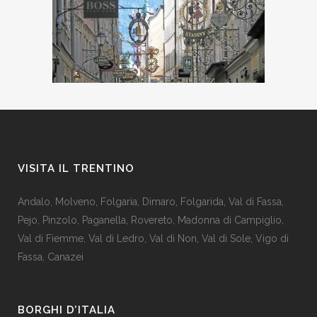
VISITA IL TRENTINO
Andalo
,
Molveno
,
Folgaria
,
Dimaro
,
Folgarida
,
Val di Fassa
,
Pejo
,
Pinzolo
,
Paganella
,
Rovereto
,
Madonna di Campiglio
,
Val di Fiemme
,
Val di Ledro
,
Val di Non
,
Val di Sole
,
Vigo di
Fassa
,
Canazei
BORGHI D’ITALIA