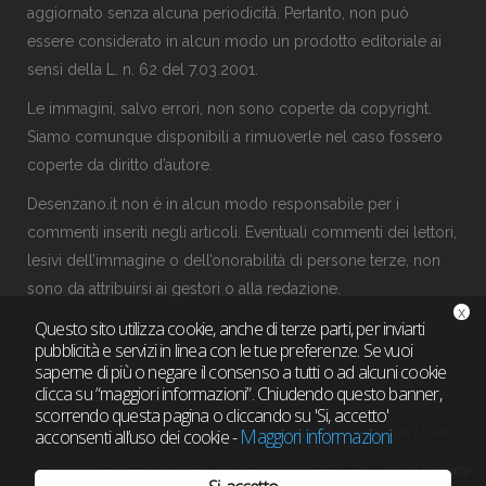
aggiornato senza alcuna periodicità. Pertanto, non può
essere considerato in alcun modo un prodotto editoriale ai
sensi della L. n. 62 del 7.03.2001.
Le immagini, salvo errori, non sono coperte da copyright.
Siamo comunque disponibili a rimuoverle nel caso fossero
coperte da diritto d’autore.
Desenzano.it non è in alcun modo responsabile per i
commenti inseriti negli articoli. Eventuali commenti dei lettori,
lesivi dell’immagine o dell’onorabilità di persone terze, non
sono da attribuirsi ai gestori o alla
redazione
.
x
Questo sito utilizza cookie, anche di terze parti, per inviarti
pubblicità e servizi in linea con le tue preferenze. Se vuoi
saperne di più o negare il consenso a tutti o ad alcuni cookie
clicca su “maggiori informazioni”. Chiudendo questo banner,
scorrendo questa pagina o cliccando su 'Si, accetto'
Maggiori informazioni
Graffiti 2000 S.r.l. - Sede legale: Loc. Pasina, 46 – Riva del Garda | P.IVA
acconsenti all’uso dei cookie
-
01764100226 | Cap.Sociale 77.815,00 | N°Iscrizione REA : TN – 175474 |
privacy