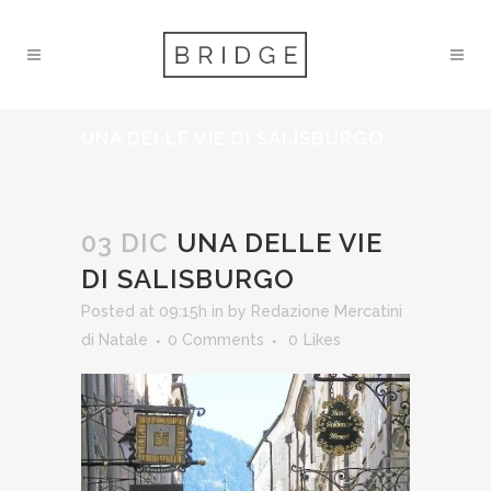
UNA DELLE VIE DI SALISBURGO
03 DIC
UNA DELLE VIE
DI SALISBURGO
Posted at 09:15h
in
by
Redazione Mercatini
di Natale
0 Comments
0
Likes