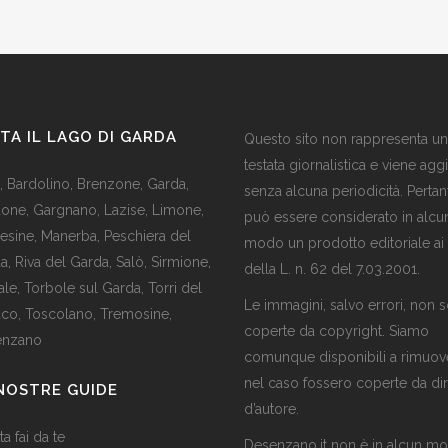
ITA IL LAGO DI GARDA
Questo sito non rappresenta u
testata giornalistica e viene agg
,
Bardolino
,
Brenzone
,
Garda,
senza alcuna periodicità. Pertan
done
,
Gargnano
,
Lazise
,
Limone
,
può essere considerato in alcu
esine
,
Manerba
,
Peschiera del
modo un prodotto editoriale ai
da
,
Riva del Garda
,
Salò
,
Sirmione
,
della L. n. 62 del 7.03.2001.
ale
,
Torbole sul Garda
,
Torri del
Le immagini, salvo errori, non 
aco
,
Toscolano
,
Tremosine
,
coperte da copyright. Siamo
enzano
comunque disponibili a rimuov
nel caso fossero coperte da dir
NOSTRE GUIDE
d’autore.
ta fai da te
Desenzano.it non è in alcun m