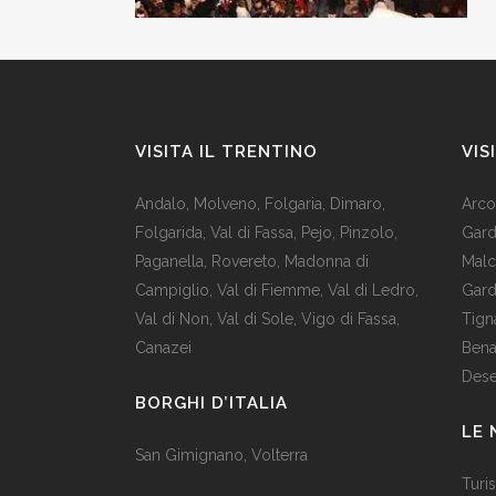
VISITA IL TRENTINO
VIS
Andalo
,
Molveno
,
Folgaria
,
Dimaro
,
Arco
Folgarida
,
Val di Fassa
,
Pejo
,
Pinzolo
,
Gar
Paganella
,
Rovereto
,
Madonna di
Malc
Campiglio
,
Val di Fiemme
,
Val di Ledro
,
Gar
Val di Non
,
Val di Sole
,
Vigo di Fassa
,
Tign
Canazei
Ben
Des
BORGHI D’ITALIA
LE 
San Gimignano
,
Volterra
Turis