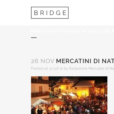
MERCATINI DI NATALE IN VALLE DEI
26 NOV
MERCATINI DI NAT
Posted at 11:11h
in
by
Redazione Mercatini di Na