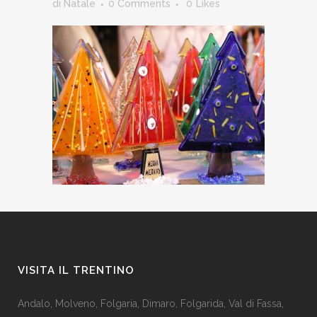
di Natale
0 Comments
0
Likes
VISITA IL TRENTINO
Andalo
,
Molveno
,
Folgaria
,
Dimaro
,
Folgarida
,
Val di Fassa
,