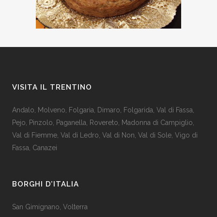
VISITA IL TRENTINO
Andalo
,
Molveno
,
Folgaria
,
Dimaro
,
Folgarida
,
Val di Fassa
,
Pejo
,
Pinzolo
,
Paganella
,
Rovereto
,
Madonna di Campiglio
,
Val di Fiemme
,
Val di Ledro
,
Val di Non
,
Val di Sole
,
Vigo di
Fassa
,
Canazei
BORGHI D’ITALIA
San Gimignano
,
Volterra