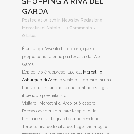
SHOPPING A RIVA DEL
GARDA
Posted at 09:17h
in
News
by
Redazione
Mercatini di Natale
0 Comments
0
Likes
È un lungo Avvento tutto d’oro, quello
proposto nelle principali località dell’Alto
Garda.
L’epicentro è rappresentato dal
Mercatino
Asburgico di Arco
, diventato in pochi anni una
tradizione irrinunciabile che contraddistingue
il periodo pre-natalizio.
Visitare i Mercatini di Arco può essere
l’occasione per ammirare le splendide
luminarie che da qualche anno rendono
Torbole una delle città del Lago che meglio