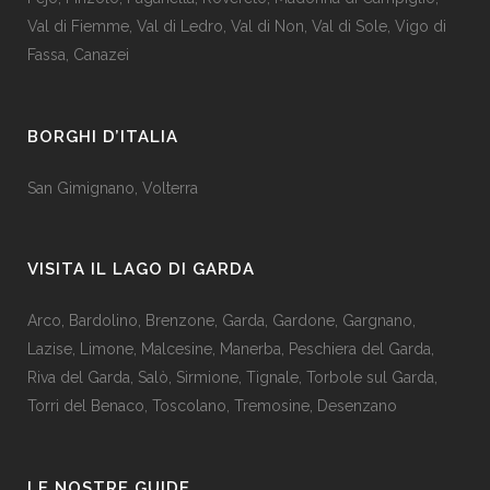
Val di Fiemme
,
Val di Ledro
,
Val di Non
,
Val di Sole
,
Vigo di
Fassa
,
Canazei
BORGHI D’ITALIA
San Gimignano
,
Volterra
VISITA IL LAGO DI GARDA
Arco
,
Bardolino
,
Brenzone
,
Garda,
Gardone
,
Gargnano
,
Lazise
,
Limone
,
Malcesine
,
Manerba
,
Peschiera del Garda
,
Riva del Garda
,
Salò
,
Sirmione
,
Tignale
,
Torbole sul Garda
,
Torri del Benaco
,
Toscolano
,
Tremosine
,
Desenzano
LE NOSTRE GUIDE