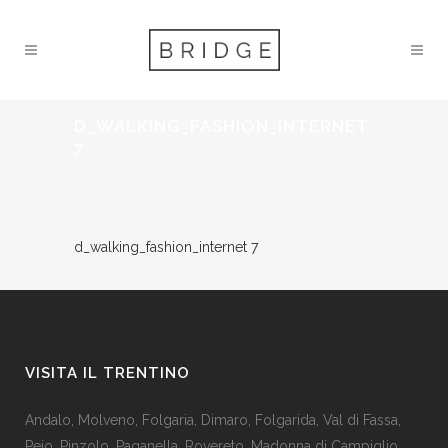
D_WALKING_FASHION_INTERNET
7
d_walking_fashion_internet 7
VISITA IL TRENTINO
Andalo
,
Molveno
,
Folgaria
,
Dimaro
,
Folgarida
,
Val di Fassa
,
Pejo
,
Pinzolo
,
Paganella
,
Rovereto
,
Madonna di Campiglio
,