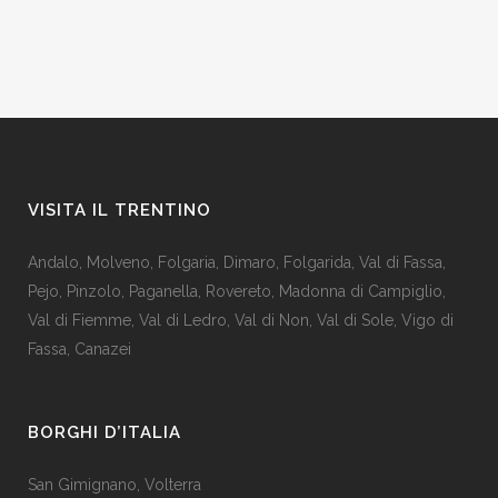
VISITA IL TRENTINO
Andalo
,
Molveno
,
Folgaria
,
Dimaro
,
Folgarida
,
Val di Fassa
,
Pejo
,
Pinzolo
,
Paganella
,
Rovereto
,
Madonna di Campiglio
,
Val di Fiemme
,
Val di Ledro
,
Val di Non
,
Val di Sole
,
Vigo di
Fassa
,
Canazei
BORGHI D’ITALIA
San Gimignano
,
Volterra