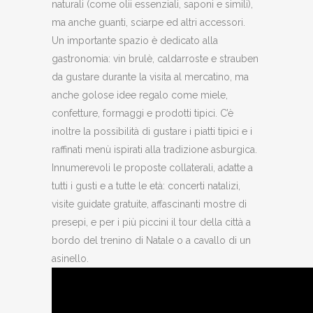
naturali (come olii essenziali, saponi e simili),
ma anche guanti, sciarpe ed altri accessori.
Un importante spazio è dedicato alla
gastronomia: vin brulè, caldarroste e strauben
da gustare durante la visita al mercatino, ma
anche golose idee regalo come miele,
confetture, formaggi e prodotti tipici. C’è
inoltre la possibilità di gustare i piatti tipici e i
raffinati menù ispirati alla tradizione asburgica.
Innumerevoli le proposte collaterali, adatte a
tutti i gusti e a tutte le età: concerti natalizi,
visite guidate gratuite, affascinanti mostre di
presepi, e per i più piccini il tour della città a
bordo del trenino di Natale o a cavallo di un
asinello.